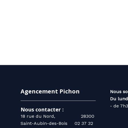
Agencement Pichon
Nous so
Du lund
- de 7h
Nous contacter :
18 rue du Nord, 28300
Saint-Aubin-des-Bois
02 37 32