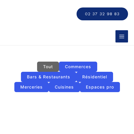
Aller
MAI
au
02 37 32 98 83
MEN
contenu
Tout
Commerces
Bars & Restaurants
Résidentiel
Merceries
Cuisines
Espaces pro