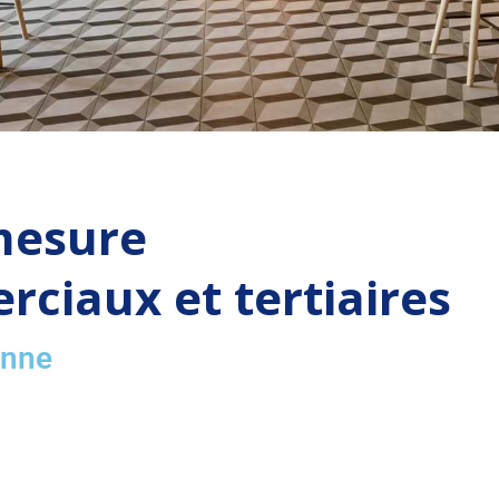
mesure
ciaux et tertiaires
enne