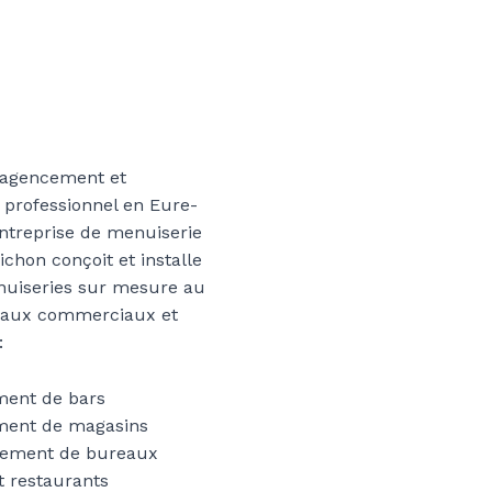
n agencement et
rofessionnel en Eure-
’entreprise de menuiserie
hon conçoit et installe
nuiseries sur mesure au
ocaux commerciaux et
:
ent de bars
ent de magasins
ement de bureaux
t restaurants