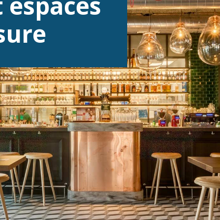
 espaces
sure