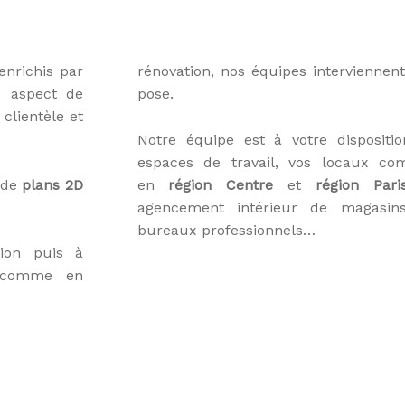
enrichis par
rénovation, nos équipes interviennent
e aspect de
pose.
 clientèle et
Notre équipe est à votre disposit
espaces de travail, vos locaux com
e de
plans 2D
en
région Centre
et
région Pari
agencement intérieur de magasins
bureaux professionnels…
tion puis à
uf comme en