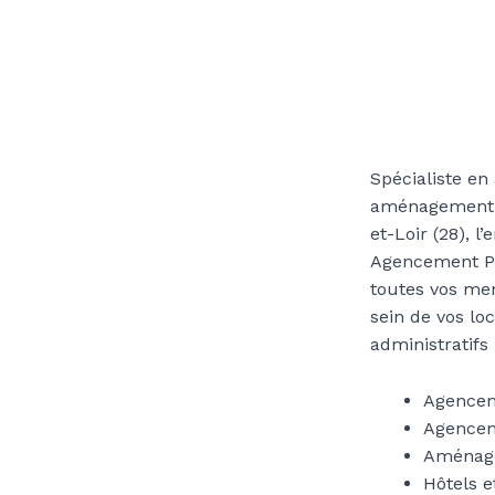
Spécialiste e
aménagement p
et-Loir (28), l
Agencement Pic
toutes vos me
sein de vos l
administratifs 
Agencem
Agencem
Aménag
Hôtels e