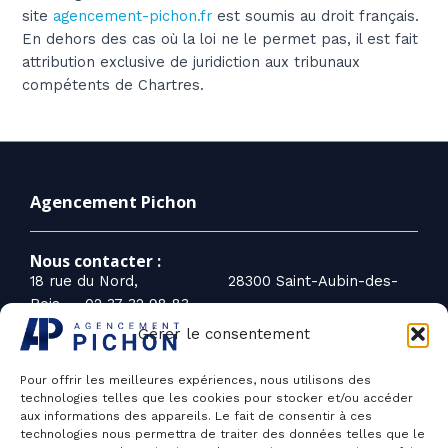
site
agencement-pichon.fr
est soumis au droit français.
En dehors des cas où la loi ne le permet pas, il est fait
attribution exclusive de juridiction aux tribunaux
compétents de Chartres.
Agencement Pichon
Nous contacter :
18 rue du Nord, 28300 Saint-Aubin-des-
Bois
02 37 32 98 83
Gérer le consentement
Nous sommes disponibles :
Du lundi au vendredi
Pour offrir les meilleures expériences, nous utilisons des
- de 7h30 à 16h30
technologies telles que les cookies pour stocker et/ou accéder
aux informations des appareils. Le fait de consentir à ces
technologies nous permettra de traiter des données telles que le